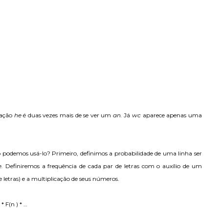
nação
he
é duas vezes mais de se ver um
an.
Já
wc
aparece apenas uma
odemos usá-lo? Primeiro, definimos a probabilidade de uma linha ser
e.
Definiremos a frequência de cada par de letras com o auxílio de um
 letras) e a multiplicação de seus números.
 * F(n ) * …