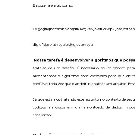
Baboseira é algo como:
DFgdgfkljhdfnmn vdfkjdfk kdfjkswjhwiuerwp2ijnsd,mfns sd
dfgldfkjgreiut rtyuiokjhg cvbnrtyu
Nossa tarefa é desenvolver algoritmos que possa
trata-se de um desafio. É necessário muito esforço par
alimentamos o algoritmo com exemplos para que ele “a
confiável toda vez que o antivírus analisar um arquivo. Esse
Já que estamos tratando este assunto no contexto de segur
códigos maliciosos em um amontoado de dados limpos,
“malicioso”.