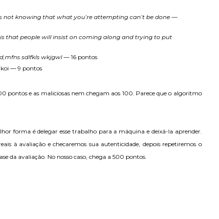
s is not knowing that what you’re attempting can’t be done
—
s that people will insist on coming along and trying to put
,mfns sdlfkls wkjgwl
— 16 pontos
koi — 9 pontos
0 pontos e as maliciosas nem chegam aos 100. Parece que o algoritmo
lhor forma é delegar esse trabalho para a máquina e deixá-la aprender.
eais à avaliação e checaremos sua autenticidade, depois repetiremos o
base da avaliação. No nosso caso, chega a 500 pontos.