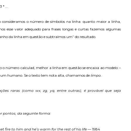
3 * …
m consideramos o número de símbolos na linha: quanto maior a linha,
os esse valor adequado para frases longas e curtas fazemos algumas
nho da linha em questão e subtraímos um” do resultado.
o o número calculad, melhor a linha em questão se encaixa ao modelo –
por um humano. Se o texto tem nota alta, chamamos de
limpo.
ações raras (como
wx, zg, yq,
entre outras), é provável que seja
r pontos, da seguinte forma:
t fire to him and he’s warm for the rest of his life
— 1984