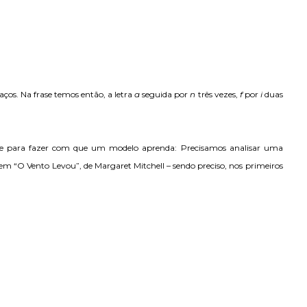
ços. Na frase temos então, a letra
a
seguida por
n
três vezes,
f
por
i
duas
nte para fazer com que um modelo aprenda: Precisamos analisar uma
em “O Vento Levou”, de Margaret Mitchell – sendo preciso, nos primeiros