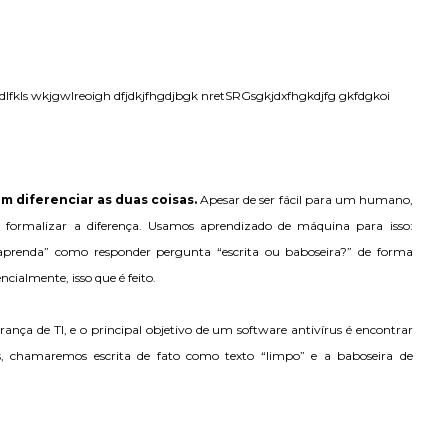
lfkls wkjgwlreoigh dfjdkjfhgdjbgk nretSRGsgkjdxfhgkdjfg gkfdgkoi
m diferenciar as duas coisas.
Apesar de ser fácil para um humano,
a formalizar a diferença. Usamos aprendizado de máquina para isso:
prenda” como responder pergunta “escrita ou baboseira?” de forma
ncialmente, isso que é feito.
ança de TI, e o principal objetivo de um software antivírus é encontrar
 chamaremos escrita de fato como texto “limpo” e a baboseira de