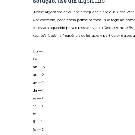
Solução: use um
algoritmo
Nosso algoritmo calculará a frequência em que uma letra em
Por exemplo, para nossa primeira frase, “Dê fogo ao home
ele estará aquecido para o resto da vida” (
Give a man a fire
rest of his life
), a frequência de letras em particular é a segu
Bu — 1
Gi — 1
an — 3
ar — 2
ay — 1
da — 1
es — 1
et — 1
fe — 1
fi — 2
fo — 2