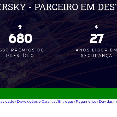
RSKY - PARCEIRO EM DE
680
27
680 PRÊMIOS DE
ANOS LÍDER E
PRESTÍGIO
SEGURANÇA
vacidade‎
/ Devoluções e Garantia‎
/ Entregas‎
/ Pagamento‎
/ Dúvidas m
 2025 / CNPJ: 29.062.899/0001-59. Todos os direitos reservados.
o por:
GROUP FJ
.