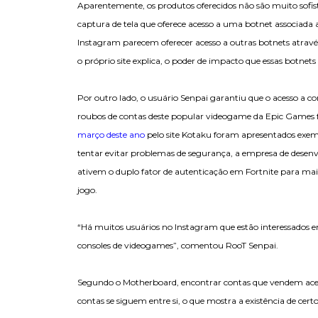
Aparentemente, os produtos oferecidos não são muito so
captura de tela que oferece acesso a uma botnet associada a
Instagram parecem oferecer acesso a outras botnets atrav
o próprio site explica, o poder de impacto que essas botnet
Por outro lado, o usuário Senpai garantiu que o acesso a c
roubos de contas deste popular videogame da Epic Games 
março deste ano
pelo site Kotaku foram apresentados exemp
tentar evitar problemas de segurança, a empresa de des
ativem o duplo fator de autenticação em Fortnite para ma
jogo.
“Há muitos usuários no Instagram que estão interessados 
consoles de videogames”, comentou RooT Senpai.
Segundo o Motherboard, encontrar contas que vendem acesso
contas se siguem entre si, o que mostra a existência de cer