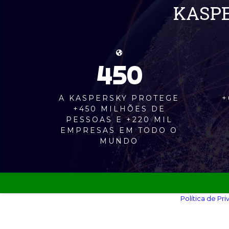
KASPE
450
A KASPERSKY PROTEGE
+
+450 MILHÕES DE
PESSOAS E +220 MIL
EMPRESAS EM TODO O
MUNDO
Política de Pri
©
GROUP FJ SOLUÇÕES SEGURAS LTDA
- 2017 -
Criad