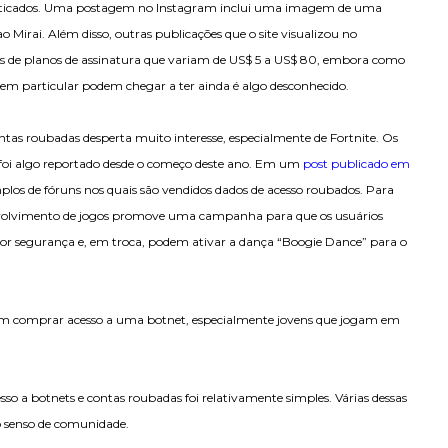
fisticados. Uma postagem no Instagram inclui uma imagem de uma
o Mirai. Além disso, outras publicações que o site visualizou no
és de planos de assinatura que variam de US$ 5 a US$ 80, embora como
s em particular podem chegar a ter ainda é algo desconhecido.
ontas roubadas desperta muito interesse, especialmente de Fortnite. Os
foi algo reportado desde o começo deste ano. Em um
post publicado em
los de fóruns nos quais são vendidos dados de acesso roubados. Para
envolvimento de jogos promove uma campanha para que os usuários
ior segurança e, em troca, podem ativar a dança “Boogie Dance” para o
​​em comprar acesso a uma botnet, especialmente jovens que jogam em
 a botnets e contas roubadas foi relativamente simples. Várias dessas
to senso de comunidade.