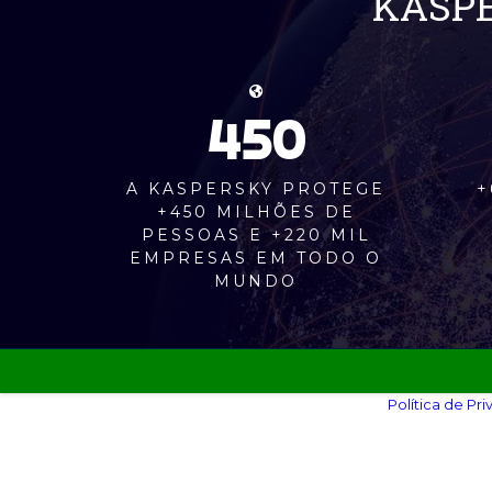
KASPE
450
A KASPERSKY PROTEGE
+
+450 MILHÕES DE
PESSOAS E +220 MIL
EMPRESAS EM TODO O
MUNDO
Política de Pri
©
GROUP FJ SOLUÇÕES SEGURAS LTDA
- 2017 -
Criad
Tecn