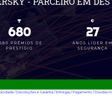
RSKY - PARCEIRO EM DE
680
27
680 PRÊMIOS DE
ANOS LÍDER E
PRESTÍGIO
SEGURANÇA
vacidade‎
/ Devoluções e Garantia‎
/ Entregas‎
/ Pagamento‎
/ Dúvidas m
 2025 / CNPJ: 29.062.899/0001-59. Todos os direitos reservados.
o por:
GROUP FJ
.
ologia
GROUP FJ
.