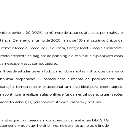
mento superior a 20 000% no número de usuários atacados por malware
istância. De janeiro a junho de 2020, mais de 168 mil usuários únicos da
s como o Moodle, Zoom, edX, Coursera, Google Meet, Google Classroom,
ero crescente de páginas de phishing e
e-
mails que exploravam estas
as ameaças em seus computadores.
milhões de estudantes em todo o mundo e muitas instituições de ensino
enhuma preparação. O consequente aumento da popularidade das
eparação, tornou o setor educacional um alvo ideal para ciberataques.
m continuar a realizar aulas online, é fundamental que as organizações
oberto Rebouças, gerente-executivo da Kaspersky no Brasil.
ecialistas que compreendam como responder a ataques DDoS. Os
sponder em qualquer horário, mesmo durante as noites e fins de