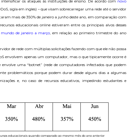
intensificar os ataques às instituições de ensino. De acordo com
novo
DDoS, sigla em ingles) – que visam sobrecarregar uma rede até o servidor
mentaram mais de 350% de janeiro a junho deste ano, em comparação com
ecursos educacionais online estiveram entre os principais alvos desses
 mundo de janeiro a março
, em relação ao primeiro trimestre do ano
idor de rede com múltiplas solicitações fazendo com que ele não possa
 DoS envolvem apenas um computador, mas o que tipicamente ocorre é
ue envolve uma “botnet” (rede de computadores infectados que podem
mente problemáticos porque podem durar desde alguns dias a algumas
izações e, no caso de recursos educativos, impedindo estudantes e
cursos educacionais quando comparado ao mesmo mês do ano anterior