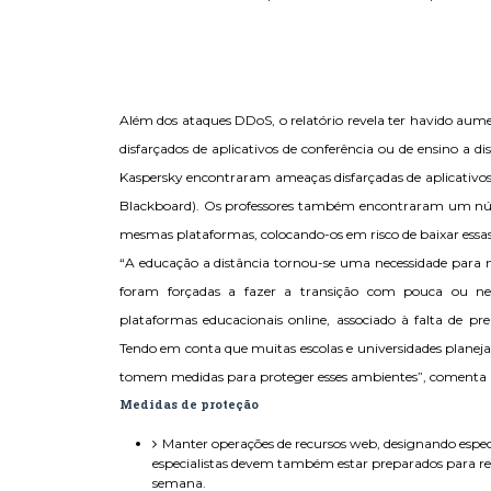
Além dos ataques DDoS, o relatório revela ter havido au
disfarçados de aplicativos de conferência ou de ensino a d
Kaspersky encontraram ameaças disfarçadas de aplicativo
Blackboard). Os professores também encontraram um núm
mesmas plataformas, colocando-os em risco de baixar ess
“A educação a distância tornou-se uma necessidade para 
foram forçadas a fazer a transição com pouca ou n
plataformas educacionais online, associado à falta de pr
Tendo em conta que muitas escolas e universidades planeja
tomem medidas para proteger esses ambientes”, comenta R
Medidas de proteção
Manter operações de recursos web, designando esp
especialistas devem também estar preparados para re
semana.