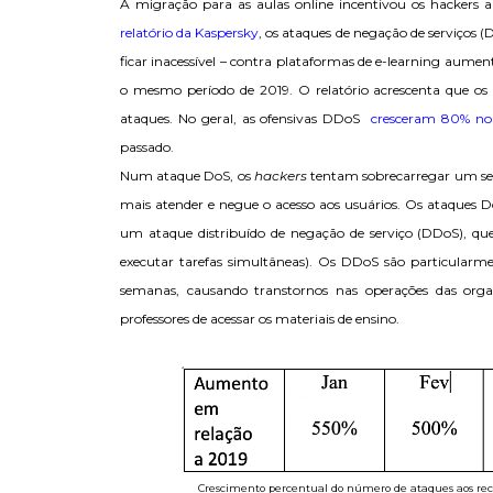
A migração para as aulas online incentivou os hackers a 
relatório da Kaspersky
, os ataques de negação de serviços (
ficar inacessível – contra plataformas de e-learning au
o mesmo período de 2019. O relatório acrescenta que os r
ataques. No geral, as ofensivas DDoS
cresceram 80% no
passado.
Num ataque DoS, os
hackers
tentam sobrecarregar um serv
mais atender e negue o acesso aos usuários. Os ataques
um ataque distribuído de negação de serviço (DDoS), q
executar tarefas simultâneas). Os DDoS são particular
semanas, causando transtornos nas operações das organ
professores de acessar os materiais de ensino.
Crescimento percentual do número de ataques aos re