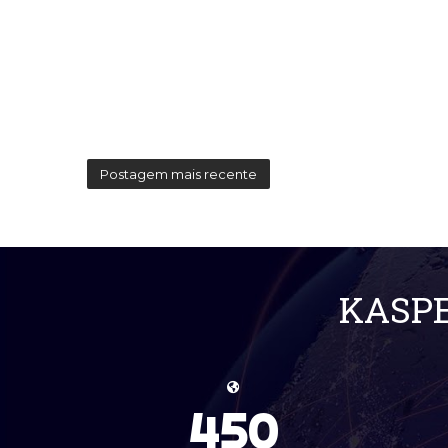
Postagem mais recente
KASPE
450