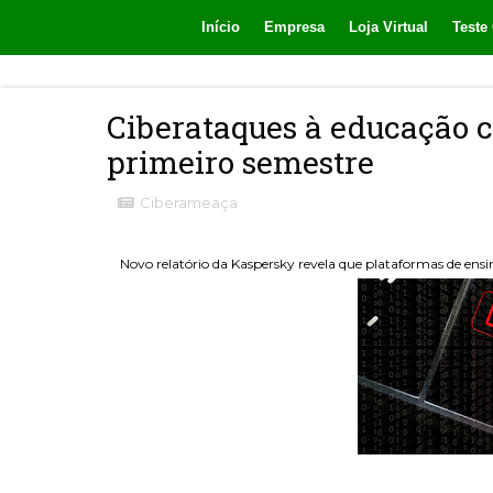
Início
Empresa
Loja Virtual
Teste 
Ciberataques à educação 
primeiro semestre
Ciberameaça
Novo relatório da Kaspersky revela que plataformas de ensi