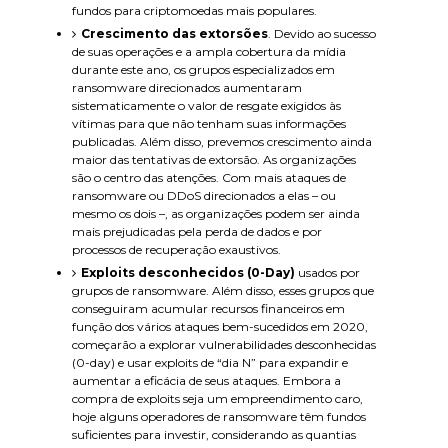
fundos para criptomoedas mais populares.
Crescimento das extorsões
. Devido ao sucesso
de suas operações e a ampla cobertura da mídia
durante este ano, os grupos especializados em
ransomware direcionados aumentaram
sistematicamente o valor de resgate exigidos às
vítimas para que não tenham suas informações
publicadas. Além disso, prevemos crescimento ainda
maior das tentativas de extorsão. As organizações
são o centro das atenções. Com mais ataques de
ransomware ou DDoS direcionados a elas – ou
mesmo os dois –, as organizações podem ser ainda
mais prejudicadas pela perda de dados e por
processos de recuperação exaustivos.
Exploits desconhecidos (0-Day)
usados por
grupos de ransomware. Além disso, esses grupos que
conseguiram acumular recursos financeiros em
função dos vários ataques bem-sucedidos em 2020,
começarão a explorar vulnerabilidades desconhecidas
(0-day) e usar exploits de “dia N” para expandir e
aumentar a eficácia de seus ataques. Embora a
compra de exploits seja um empreendimento caro,
hoje alguns operadores de ransomware têm fundos
suficientes para investir, considerando as quantias