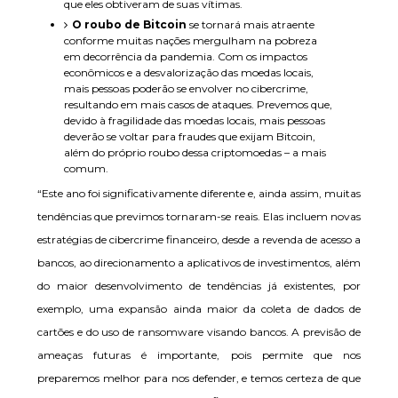
que eles obtiveram de suas vítimas.
O roubo de Bitcoin
se tornará mais atraente
conforme muitas nações mergulham na pobreza
em decorrência da pandemia. Com os impactos
econômicos e a desvalorização das moedas locais,
mais pessoas poderão se envolver no cibercrime,
resultando em mais casos de ataques. Prevemos que,
devido à fragilidade das moedas locais, mais pessoas
deverão se voltar para fraudes que exijam Bitcoin,
além do próprio roubo dessa criptomoedas – a mais
comum.
“Este ano foi significativamente diferente e, ainda assim, muitas
tendências que previmos tornaram-se reais. Elas incluem novas
estratégias de cibercrime financeiro, desde a revenda de acesso a
bancos, ao direcionamento a aplicativos de investimentos, além
do maior desenvolvimento de tendências já existentes, por
exemplo, uma expansão ainda maior da coleta de dados de
cartões e do uso de ransomware visando bancos. A previsão de
ameaças futuras é importante, pois permite que nos
preparemos melhor para nos defender, e temos certeza de que