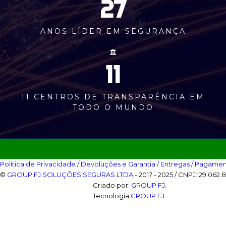
27
ANOS LÍDER EM SEGURANÇA
11
11 CENTROS DE TRANSPARÊNCIA EM
TODO O MUNDO
Política de Privacidade‎
/ Devoluções e Garantia‎
/ Entregas‎
/ Pagamen
©
GROUP FJ SOLUÇÕES SEGURAS LTDA
- 2017 - 2025 / CNPJ: 29.062.
Criado por:
GROUP FJ
.
Tecnologia
GROUP FJ
.