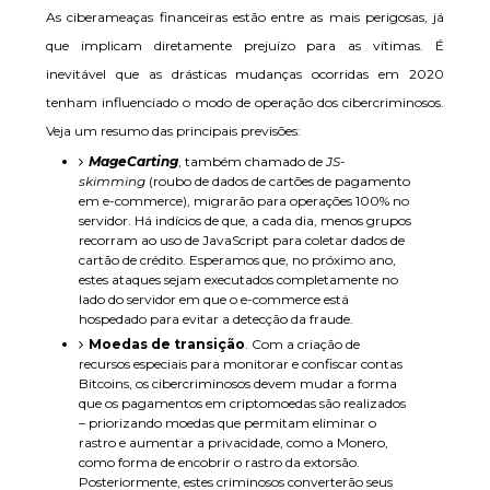
As ciberameaças financeiras estão entre as mais perigosas, já
que implicam diretamente prejuízo para as vítimas. É
inevitável que as drásticas mudanças ocorridas em 2020
tenham influenciado o modo de operação dos cibercriminosos.
Veja um resumo das principais previsões:
MageCarting
, também chamado de
JS-
skimming
(roubo de dados de cartões de pagamento
em e-commerce), migrarão para operações 100% no
servidor. Há indícios de que, a cada dia, menos grupos
recorram ao uso de JavaScript para coletar dados de
cartão de crédito. Esperamos que, no próximo ano,
estes ataques sejam executados completamente no
lado do servidor em que o e-commerce está
hospedado para evitar a detecção da fraude.
Moedas de transição
. Com a criação de
recursos especiais para monitorar e confiscar contas
Bitcoins, os cibercriminosos devem mudar a forma
que os pagamentos em criptomoedas são realizados
– priorizando moedas que permitam eliminar o
rastro e aumentar a privacidade, como a Monero,
como forma de encobrir o rastro da extorsão.
Posteriormente, estes criminosos converterão seus