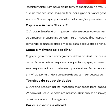
Recentemente, um novo golpe tem se espalhado no YouTub
que parece ser uma solução fácil para ganhar vantagens
Arcane Stealer
, que pode roubar informações pessoais e co
O que é o Arcane Stealer?
O
Arcane Stealer
é um tipo de malware desenvolvido para 
de capturar credenciais de login, informações financeiras,
tornando-se uma grande ameaça para a segurança online.
Como o malware se espalha?
O golpe geralmente começa com vídeos no YouTube que apr
os usuários a baixar arquivos compactados, que, ao ser
esse arquivo ativa o malware, que desativa ferramenta
antivírus, permitindo a coleta de dados sem ser detectado.
Técnicas de roubo de dados
O
Arcane Stealer
utiliza métodos avançados para captur
Windows (DPAPI) e pode até mesmo abrir cópias do navega
cookies e outros dados sigilosos.
Por que o golpe é eficaz?