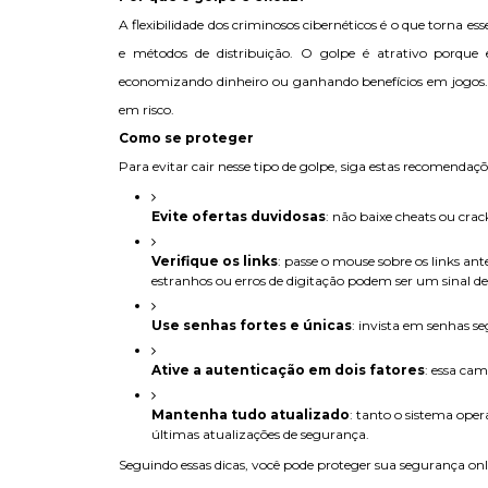
A flexibilidade dos criminosos cibernéticos é o que torna es
e métodos de distribuição. O golpe é atrativo porque 
economizando dinheiro ou ganhando benefícios em jogos. N
em risco.
Como se proteger
Para evitar cair nesse tipo de golpe, siga estas recomendaçõ
Evite ofertas duvidosas
: não baixe cheats ou crac
Verifique os links
: passe o mouse sobre os links ante
estranhos ou erros de digitação podem ser um sinal de 
Use senhas fortes e únicas
: invista em senhas se
Ative a autenticação em dois fatores
: essa ca
Mantenha tudo atualizado
: tanto o sistema ope
últimas atualizações de segurança.
Seguindo essas dicas, você pode proteger sua segurança onlin