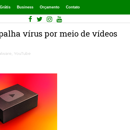
Grátis
Business
Orçamento
Contato
alha vírus por meio de vídeos
lware
,
YouTube