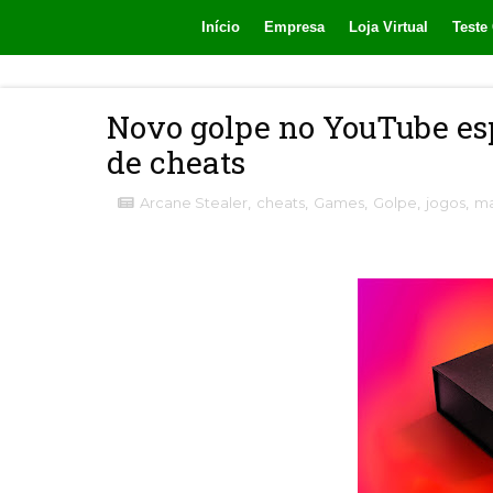
Início
Empresa
Loja Virtual
Teste 
Novo golpe no YouTube esp
de cheats
Arcane Stealer
,
cheats
,
Games
,
Golpe
,
jogos
,
ma