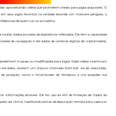
e, aproveitando vídeos que prometem cheats para jogos populares. O
 em seus jogos favoritos na verdade esconde um malware perigoso, o
nfidenciais de quem cai na armadilha.
roubar dados privados de dispositivos infectados. Ele tem a capacidade
 cookies de navegação e até dados de carteiras digitais de criptomoedas,
esentam truques ou modificações para jogos. Esses vídeos incentivam
em extraídos, revelam um arquivo chamado
start.bat
. Ao ser executado,
s de proteção, como o SmartScreen do Windows, e cria exceções nos
ar informações sensíveis. Ele faz uso da API de Proteção de Dados do
dor da vítima, habilitando portas de depuração remota para capturar