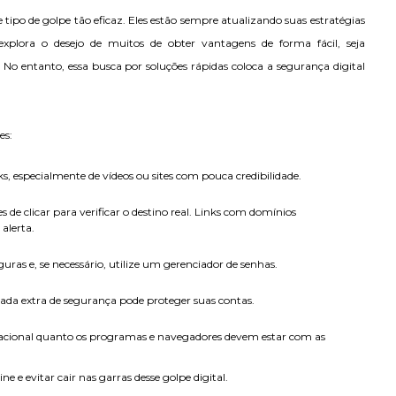
se tipo de golpe tão eficaz. Eles estão sempre atualizando suas estratégias
explora o desejo de muitos de obter vantagens de forma fácil, seja
o entanto, essa busca por soluções rápidas coloca a segurança digital
es:
ks, especialmente de vídeos ou sites com pouca credibilidade.
s de clicar para verificar o destino real. Links com domínios
alerta.
guras e, se necessário, utilize um gerenciador de senhas.
mada extra de segurança pode proteger suas contas.
racional quanto os programas e navegadores devem estar com as
e e evitar cair nas garras desse golpe digital.