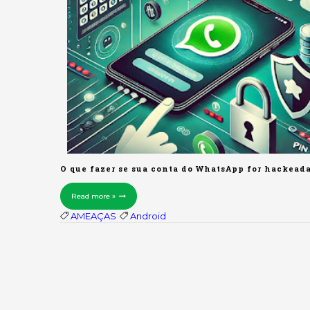
O que fazer se sua conta do WhatsApp for hackead
Read more »
AMEAÇAS
Android