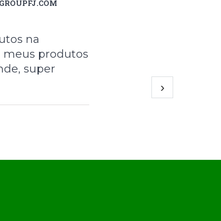
@GROUPFJ.COM
utos na
i meus produtos
nde, super
›