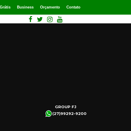
Grátis
Business
Orçamento
Contato
GROUP FJ
(27)99292-9200