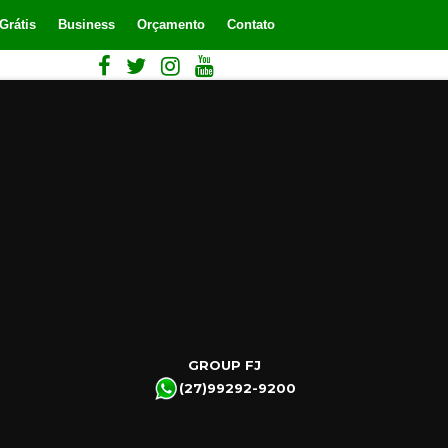
Grátis
Business
Orçamento
Contato
GROUP FJ
(27)99292-9200