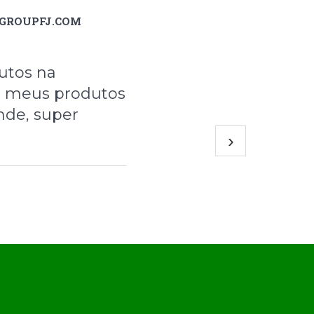
@GROUPFJ.COM
utos na
i meus produtos
nde, super
›